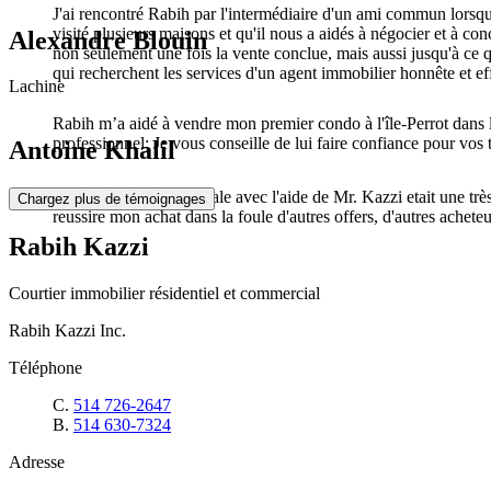
J'ai rencontré Rabih par l'intermédiaire d'un ami commun lorsque
visité plusieurs maisons et qu'il nous a aidés à négocier et à con
Alexandre Blouin
non seulement une fois la vente conclue, mais aussi jusqu'à c
qui recherchent les services d'un agent immobilier honnête et ef
Lachine
Rabih m’a aidé à vendre mon premier condo à l'île-Perrot dans le
professionnel; Je vous conseille de lui faire confiance pour vos 
Antoine Khalil
Acheter ma maison ideale avec l'aide de Mr. Kazzi etait une trè
Chargez plus de témoignages
reussire mon achat dans la foule d'autres offers, d'autres achete
Rabih Kazzi
Courtier immobilier résidentiel et commercial
Rabih Kazzi Inc.
Téléphone
C.
514 726-2647
B.
514 630-7324
Adresse