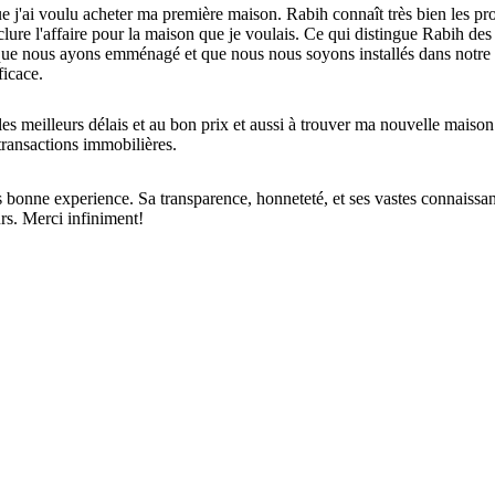
 j'ai voulu acheter ma première maison. Rabih connaît très bien les prop
clure l'affaire pour la maison que je voulais. Ce qui distingue Rabih des 
e que nous ayons emménagé et que nous nous soyons installés dans not
ficace.
s meilleurs délais et au bon prix et aussi à trouver ma nouvelle maison 
transactions immobilières.
s bonne experience. Sa transparence, honneteté, et ses vastes connaiss
urs. Merci infiniment!